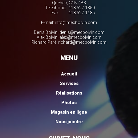
Québec, G1N 4B3
Téléphone:
418.527.1350
Fax:
418.527.1485
E-mail:
info@mecboivin.com
Denis Boivin:
denis@mecboivin.com
Alex Boivin:
alex@mecboivin.com
Richard Paré:
richard@mecboivin.com
MENU
Accueil
Services
Réalisations
Photos
Magasin en ligne
Nous joindre