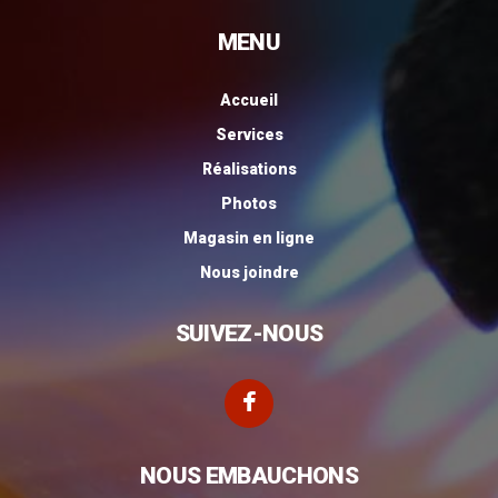
MENU
Accueil
Services
Réalisations
Photos
Magasin en ligne
Nous joindre
SUIVEZ-NOUS
NOUS EMBAUCHONS