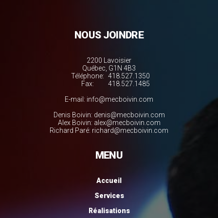
NOUS JOINDRE
2200 Lavoisier
Québec, G1N 4B3
Téléphone:
418.527.1350
Fax:
418.527.1485
E-mail:
info@mecboivin.com
Denis Boivin:
denis@mecboivin.com
Alex Boivin:
alex@mecboivin.com
Richard Paré:
richard@mecboivin.com
MENU
Accueil
Services
Réalisations